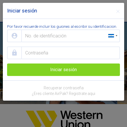
×
Iniciar sesión
Toggl
navig
Por favor recuerde incluir los guiones al escribir su identificacion.
account_circle
lock
Iniciar sesión
Recuperar contraseña
¿Eres cliente AirPak? Registrate aqui