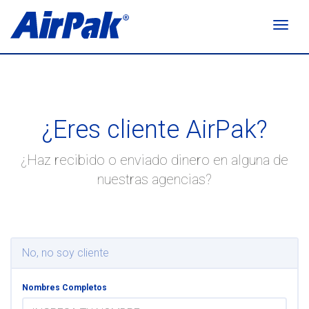
Toggl
navig
¿Eres cliente AirPak?
¿Haz recibido o enviado dinero en alguna de
nuestras agencias?
No, no soy cliente
Nombres Completos